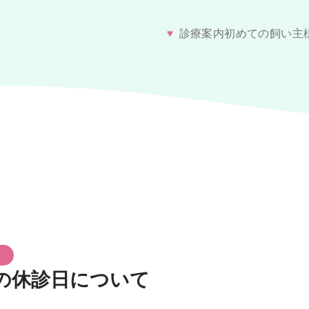
診療案内
初めての飼い主
当院の診療について
去勢・避妊手術について
予防接種・ワクチンについて
健康診断
手術・麻酔について
よくあるご質問
日
月の休診日について